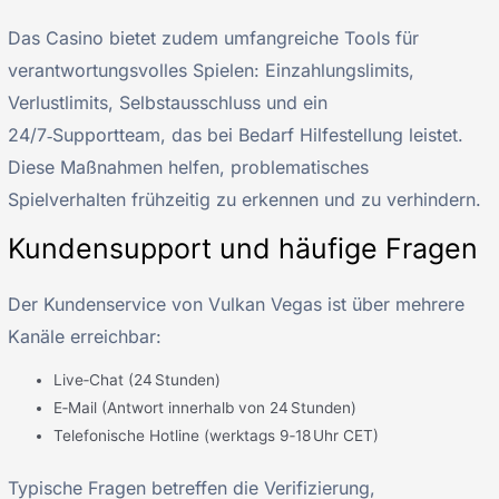
Das Casino bietet zudem umfangreiche Tools für
verantwortungsvolles Spielen: Einzahlungslimits,
Verlustlimits, Selbstausschluss und ein
24/7‑Supportteam, das bei Bedarf Hilfestellung leistet.
Diese Maßnahmen helfen, problematisches
Spielverhalten frühzeitig zu erkennen und zu verhindern.
Kundensupport und häufige Fragen
Der Kundenservice von Vulkan Vegas ist über mehrere
Kanäle erreichbar:
Live‑Chat (24 Stunden)
E‑Mail (Antwort innerhalb von 24 Stunden)
Telefonische Hotline (werktags 9‑18 Uhr CET)
Typische Fragen betreffen die Verifizierung,