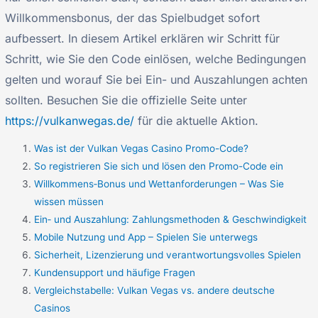
Willkommensbonus, der das Spielbudget sofort
aufbessert. In diesem Artikel erklären wir Schritt für
Schritt, wie Sie den Code einlösen, welche Bedingungen
gelten und worauf Sie bei Ein- und Auszahlungen achten
sollten. Besuchen Sie die offizielle Seite unter
https://vulkanwegas.de/
für die aktuelle Aktion.
Was ist der Vulkan Vegas Casino Promo-Code?
So registrieren Sie sich und lösen den Promo-Code ein
Willkommens‑Bonus und Wettanforderungen – Was Sie
wissen müssen
Ein‑ und Auszahlung: Zahlungsmethoden & Geschwindigkeit
Mobile Nutzung und App – Spielen Sie unterwegs
Sicherheit, Lizenzierung und verantwortungsvolles Spielen
Kundensupport und häufige Fragen
Vergleichstabelle: Vulkan Vegas vs. andere deutsche
Casinos