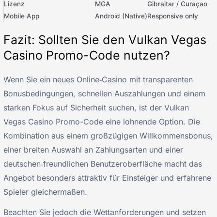
Lizenz
MGA
Gibraltar / Curaçao
Mobile App
Android (Native)
Responsive only
Fazit: Sollten Sie den Vulkan Vegas
Casino Promo-Code nutzen?
Wenn Sie ein neues Online‑Casino mit transparenten
Bonusbedingungen, schnellen Auszahlungen und einem
starken Fokus auf Sicherheit suchen, ist der Vulkan
Vegas Casino Promo-Code eine lohnende Option. Die
Kombination aus einem großzügigen Willkommensbonus,
einer breiten Auswahl an Zahlungsarten und einer
deutschen‑freundlichen Benutzeroberfläche macht das
Angebot besonders attraktiv für Einsteiger und erfahrene
Spieler gleichermaßen.
Beachten Sie jedoch die Wettanforderungen und setzen