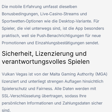
Die mobile Erfahrung umfasst dieselben
Bonusbedingungen, Live‑Casino‑Streams und
Sportwetten‑Optionen wie die Desktop‑Variante. Für
Spieler, die viel unterwegs sind, ist die App besonders
praktisch, weil sie Push‑Benachrichtigungen für neue
Promotionen und Einzahlungsbestätigungen sendet.
Sicherheit, Lizenzierung und
verantwortungsvolles Spielen
Vulkan Vegas ist von der Malta Gaming Authority (MGA)
lizenziert und unterliegt strengen Auflagen hinsichtlich
Spielerschutz und Fairness. Alle Daten werden mit
SSL‑Verschlüsselung übertragen, sodass Ihre
persönlichen Informationen und Zahlungsdaten sicher
sind.