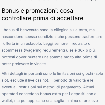
Bonus e promozioni: cosa
controllare prima di accettare
I bonus di benvenuto sono la ciliegina sulla torta, ma
nascondono spesso condizioni che possono trasformare
l’offerta in un ostacolo. Leggi sempre il requisito di
scommessa (wagering requirements): se è 30x o più,
potresti dover puntare una somma molto alta prima di
poter prelevare le vincite.
Altri dettagli importanti sono le limitazioni sui giochi (solo
slot, esclude il live casino), il periodo di validità e le
eventuali restrizioni sui metodi di pagamento. Alcuni
operatori concedono bonus extra per i depositi con e-
wallet, ma poi applicano una soglia minima di prelievo