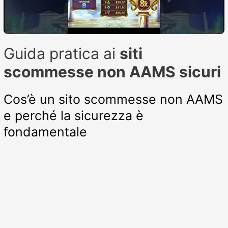
Guida pratica ai
siti
scommesse non AAMS sicuri
Cos’è un sito scommesse non AAMS
e perché la sicurezza è
fondamentale