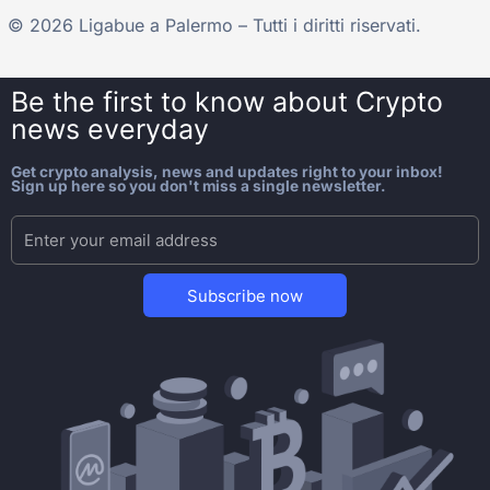
© 2026 Ligabue a Palermo – Tutti i diritti riservati.
Be the first to know about
Crypto
news everyday
Get crypto analysis, news and updates right to your inbox!
Sign up here so you don't miss a single newsletter.
Subscribe now