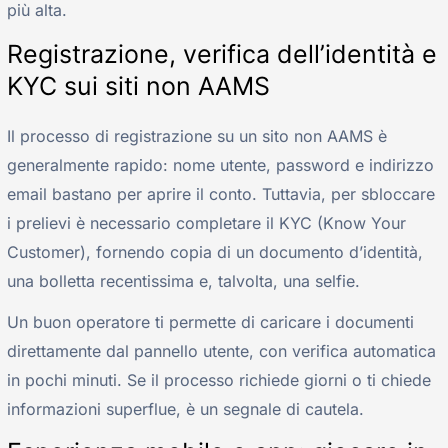
più alta.
Registrazione, verifica dell’identità e
KYC sui siti non AAMS
Il processo di registrazione su un sito non AAMS è
generalmente rapido: nome utente, password e indirizzo
email bastano per aprire il conto. Tuttavia, per sbloccare
i prelievi è necessario completare il KYC (Know Your
Customer), fornendo copia di un documento d’identità,
una bolletta recentissima e, talvolta, una selfie.
Un buon operatore ti permette di caricare i documenti
direttamente dal pannello utente, con verifica automatica
in pochi minuti. Se il processo richiede giorni o ti chiede
informazioni superflue, è un segnale di cautela.