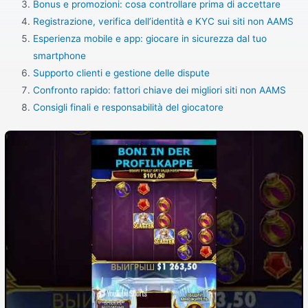
Bonus e promozioni: cosa controllare prima di accettare
Registrazione, verifica dell’identità e KYC sui siti non AAMS
Esperienza mobile e app: giocare in sicurezza dal tuo
smartphone
Supporto clienti e gestione delle dispute
Confronto rapido: fattori chiave dei migliori siti non AAMS
Consigli finali e responsabilità del giocatore