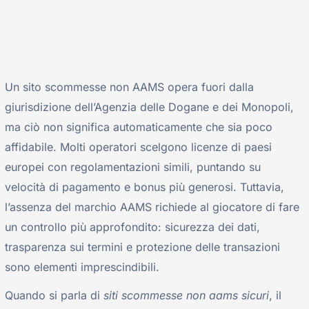
Un sito scommesse non AAMS opera fuori dalla
giurisdizione dell’Agenzia delle Dogane e dei Monopoli,
ma ciò non significa automaticamente che sia poco
affidabile. Molti operatori scelgono licenze di paesi
europei con regolamentazioni simili, puntando su
velocità di pagamento e bonus più generosi. Tuttavia,
l’assenza del marchio AAMS richiede al giocatore di fare
un controllo più approfondito: sicurezza dei dati,
trasparenza sui termini e protezione delle transazioni
sono elementi imprescindibili.
Quando si parla di
siti scommesse non aams sicuri
, il