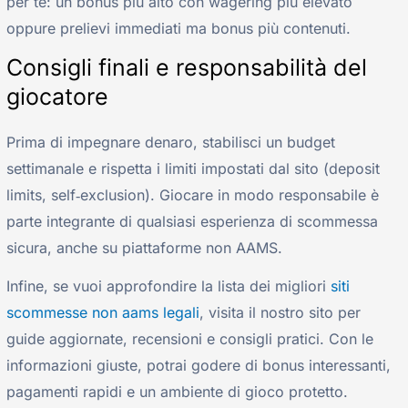
per te: un bonus più alto con wagering più elevato
oppure prelievi immediati ma bonus più contenuti.
Consigli finali e responsabilità del
giocatore
Prima di impegnare denaro, stabilisci un budget
settimanale e rispetta i limiti impostati dal sito (deposit
limits, self‑exclusion). Giocare in modo responsabile è
parte integrante di qualsiasi esperienza di scommessa
sicura, anche su piattaforme non AAMS.
Infine, se vuoi approfondire la lista dei migliori
siti
scommesse non aams legali
, visita il nostro sito per
guide aggiornate, recensioni e consigli pratici. Con le
informazioni giuste, potrai godere di bonus interessanti,
pagamenti rapidi e un ambiente di gioco protetto.