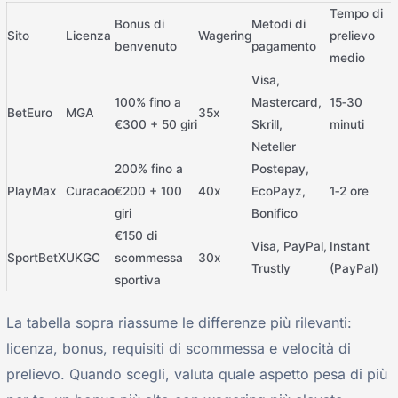
Tempo di
Bonus di
Metodi di
Sito
Licenza
Wagering
prelievo
benvenuto
pagamento
medio
Visa,
100% fino a
Mastercard,
15‑30
BetEuro
MGA
35x
€300 + 50 giri
Skrill,
minuti
Neteller
200% fino a
Postepay,
PlayMax
Curacao
€200 + 100
40x
EcoPayz,
1‑2 ore
giri
Bonifico
€150 di
Visa, PayPal,
Instant
SportBetX
UKGC
scommessa
30x
Trustly
(PayPal)
sportiva
La tabella sopra riassume le differenze più rilevanti:
licenza, bonus, requisiti di scommessa e velocità di
prelievo. Quando scegli, valuta quale aspetto pesa di più