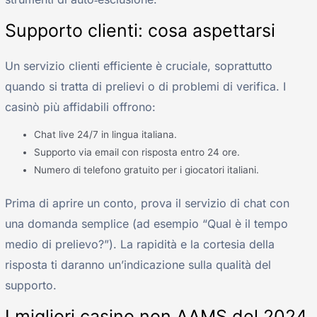
Supporto clienti: cosa aspettarsi
Un servizio clienti efficiente è cruciale, soprattutto
quando si tratta di prelievi o di problemi di verifica. I
casinò più affidabili offrono:
Chat live 24/7 in lingua italiana.
Supporto via email con risposta entro 24 ore.
Numero di telefono gratuito per i giocatori italiani.
Prima di aprire un conto, prova il servizio di chat con
una domanda semplice (ad esempio “Qual è il tempo
medio di prelievo?”). La rapidità e la cortesia della
risposta ti daranno un’indicazione sulla qualità del
supporto.
I migliori casino non AAMS del 2024