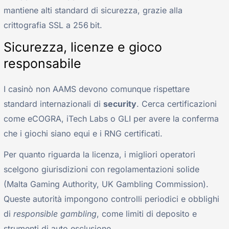
mantiene alti standard di sicurezza, grazie alla
crittografia SSL a 256 bit.
Sicurezza, licenze e gioco
responsabile
I casinò non AAMS devono comunque rispettare
standard internazionali di
security
. Cerca certificazioni
come eCOGRA, iTech Labs o GLI per avere la conferma
che i giochi siano equi e i RNG certificati.
Per quanto riguarda la licenza, i migliori operatori
scelgono giurisdizioni con regolamentazioni solide
(Malta Gaming Authority, UK Gambling Commission).
Queste autorità impongono controlli periodici e obblighi
di
responsible gambling
, come limiti di deposito e
strumenti di auto‑esclusione.