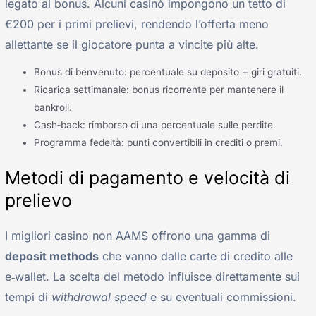
legato al bonus. Alcuni casinò impongono un tetto di
€200 per i primi prelievi, rendendo l’offerta meno
allettante se il giocatore punta a vincite più alte.
Bonus di benvenuto: percentuale su deposito + giri gratuiti.
Ricarica settimanale: bonus ricorrente per mantenere il
bankroll.
Cash‑back: rimborso di una percentuale sulle perdite.
Programma fedeltà: punti convertibili in crediti o premi.
Metodi di pagamento e velocità di
prelievo
I migliori casino non AAMS offrono una gamma di
deposit methods
che vanno dalle carte di credito alle
e‑wallet. La scelta del metodo influisce direttamente sui
tempi di
withdrawal speed
e su eventuali commissioni.