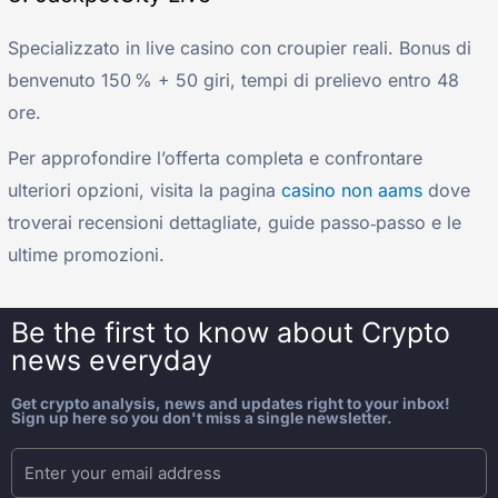
Specializzato in live casino con croupier reali. Bonus di
benvenuto 150 % + 50 giri, tempi di prelievo entro 48
ore.
Per approfondire l’offerta completa e confrontare
ulteriori opzioni, visita la pagina
casino non aams
dove
troverai recensioni dettagliate, guide passo‑passo e le
ultime promozioni.
Be the first to know about
Crypto
news everyday
Get crypto analysis, news and updates right to your inbox!
Sign up here so you don't miss a single newsletter.