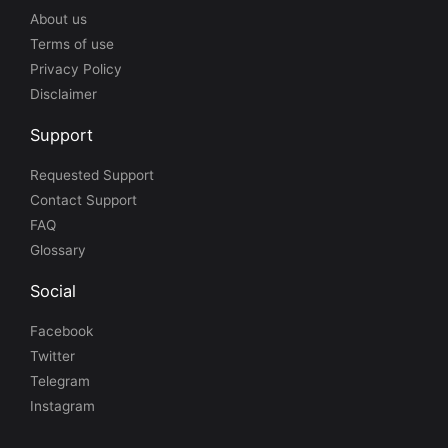
About us
Terms of use
Privacy Policy
Disclaimer
Support
Requested Support
Contact Support
FAQ
Glossary
Social
Facebook
Twitter
Telegram
Instagram