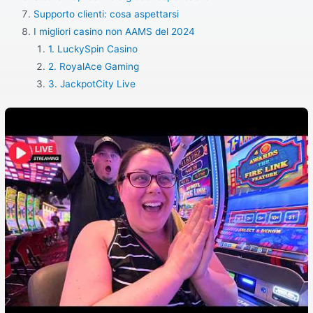
Supporto clienti: cosa aspettarsi
I migliori casino non AAMS del 2024
1. LuckySpin Casino
2. RoyalAce Gaming
3. JackpotCity Live