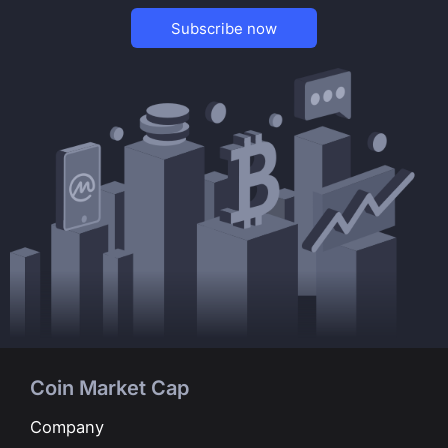
Subscribe now
Coin Market Cap
Company