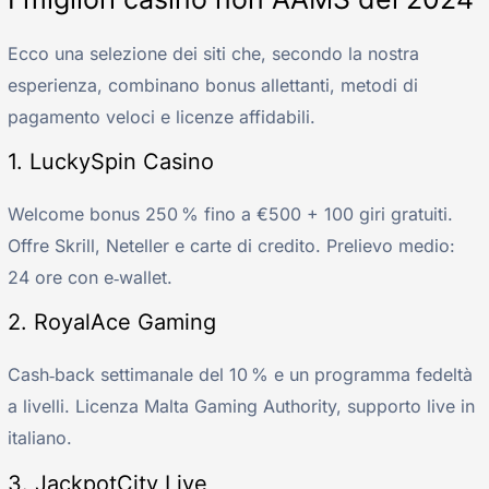
Ecco una selezione dei siti che, secondo la nostra
esperienza, combinano bonus allettanti, metodi di
pagamento veloci e licenze affidabili.
1. LuckySpin Casino
Welcome bonus 250 % fino a €500 + 100 giri gratuiti.
Offre Skrill, Neteller e carte di credito. Prelievo medio:
24 ore con e‑wallet.
2. RoyalAce Gaming
Cash‑back settimanale del 10 % e un programma fedeltà
a livelli. Licenza Malta Gaming Authority, supporto live in
italiano.
3. JackpotCity Live