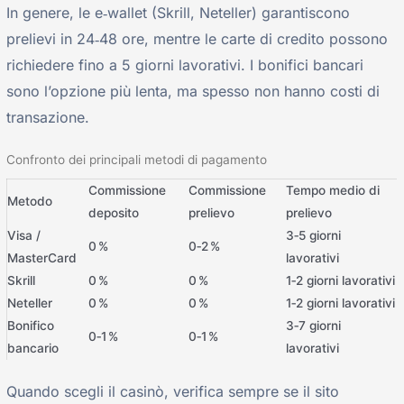
In genere, le e‑wallet (Skrill, Neteller) garantiscono
prelievi in 24‑48 ore, mentre le carte di credito possono
richiedere fino a 5 giorni lavorativi. I bonifici bancari
sono l’opzione più lenta, ma spesso non hanno costi di
transazione.
Confronto dei principali metodi di pagamento
Commissione
Commissione
Tempo medio di
Metodo
deposito
prelievo
prelievo
Visa /
3‑5 giorni
0 %
0‑2 %
MasterCard
lavorativi
Skrill
0 %
0 %
1‑2 giorni lavorativi
Neteller
0 %
0 %
1‑2 giorni lavorativi
Bonifico
3‑7 giorni
0‑1 %
0‑1 %
bancario
lavorativi
Quando scegli il casinò, verifica sempre se il sito