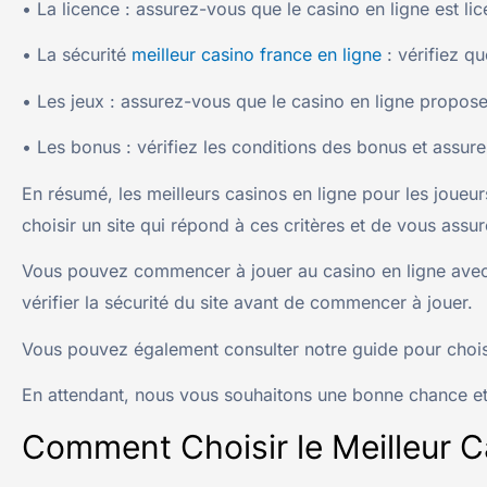
• La licence : assurez-vous que le casino en ligne est li
• La sécurité
meilleur casino france en ligne
: vérifiez q
• Les jeux : assurez-vous que le casino en ligne propose
• Les bonus : vérifiez les conditions des bonus et assur
En résumé, les meilleurs casinos en ligne pour les joueu
choisir un site qui répond à ces critères et de vous assur
Vous pouvez commencer à jouer au casino en ligne avec co
vérifier la sécurité du site avant de commencer à jouer.
Vous pouvez également consulter notre guide pour choisi
En attendant, nous vous souhaitons une bonne chance et
Comment Choisir le Meilleur C