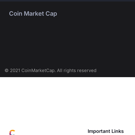
Coin Market Cap
© 2021 CoinMarketCap. All rights reserved
Important Links