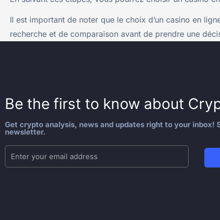
Il est important de noter que le choix d’un casino en lig
recherche et de comparaison avant de prendre une déci
Be the first to know about
Cryp
Get crypto analysis, news and updates right to your inbox! S
newsletter.