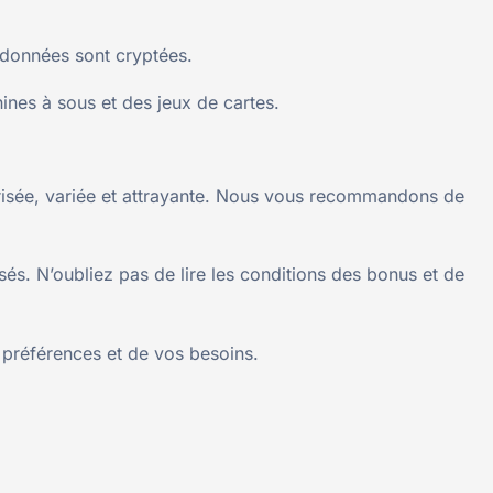
s données sont cryptées.
ines à sous et des jeux de cartes.
curisée, variée et attrayante. Nous vous recommandons de
és. N’oubliez pas de lire les conditions des bonus et de
 préférences et de vos besoins.