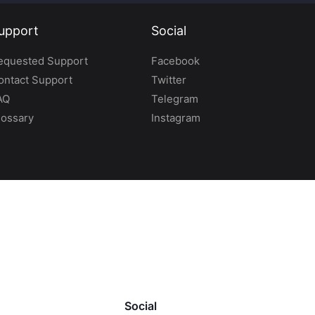
upport
Social
equested Support
Facebook
ontact Support
Twitter
AQ
Telegram
lossary
Instagram
Social