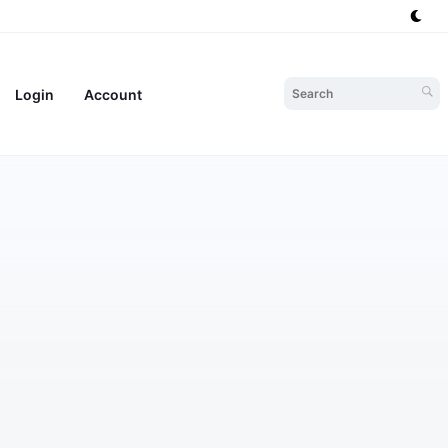
Login
Account