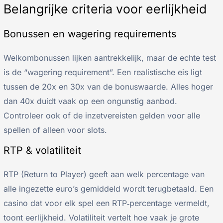
Belangrijke criteria voor eerlijkheid
Bonussen en wagering requirements
Welkombonussen lijken aantrekkelijk, maar de echte test
is de “wagering requirement”. Een realistische eis ligt
tussen de 20x en 30x van de bonuswaarde. Alles hoger
dan 40x duidt vaak op een ongunstig aanbod.
Controleer ook of de inzetvereisten gelden voor alle
spellen of alleen voor slots.
RTP & volatiliteit
RTP (Return to Player) geeft aan welk percentage van
alle ingezette euro’s gemiddeld wordt terugbetaald. Een
casino dat voor elk spel een RTP‑percentage vermeldt,
toont eerlijkheid. Volatiliteit vertelt hoe vaak je grote