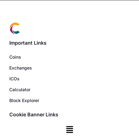
Important Links
Coins
Exchanges
ICOs
Calculator
Block Explorer
Cookie Banner Links