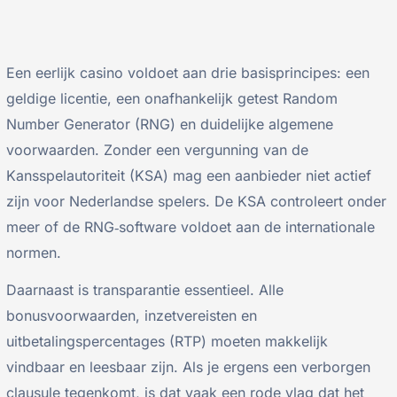
Een eerlijk casino voldoet aan drie basisprincipes: een
geldige licentie, een onafhankelijk getest Random
Number Generator (RNG) en duidelijke algemene
voorwaarden. Zonder een vergunning van de
Kansspelautoriteit (KSA) mag een aanbieder niet actief
zijn voor Nederlandse spelers. De KSA controleert onder
meer of de RNG‑software voldoet aan de internationale
normen.
Daarnaast is transparantie essentieel. Alle
bonusvoorwaarden, inzetvereisten en
uitbetalingspercentages (RTP) moeten makkelijk
vindbaar en leesbaar zijn. Als je ergens een verborgen
clausule tegenkomt, is dat vaak een rode vlag dat het