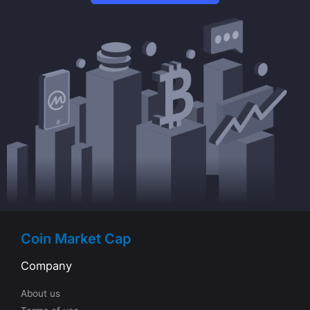
Coin Market Cap
Company
About us