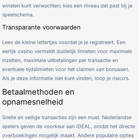
winsten kunt verwachten; kies een niveau dat past bij je
speelschema.
Transparante voorwaarden
Lees de kleine lettertjes voordat je je registreert. Een
eerlijk casino vermeldt duidelijk limieten voor maximale
inzetten, maximale uitbetalingen per transactie en
eventuele tijdslimieten voor het claimen van bonussen.
Als je deze informatie niet kunt vinden, loop je risico’s.
Betaalmethoden en
opnamesnelheid
Snelle en veilige transacties zijn een must. Nederlandse
spelers geven de voorkeur aan iDEAL, omdat het directe
overboekingen mogelijk maakt. Andere populaire opties