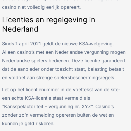
casino niet volledig eerlijk opereert.
Licenties en regelgeving in
Nederland
Sinds 1 april 2021 geldt de nieuwe KSA‑wetgeving.
Alleen casino’s met een Nederlandse vergunning mogen
Nederlandse spelers bedienen. Deze licentie garandeert
dat de aanbieder onder toezicht staat, belasting betaalt
en voldoet aan strenge spelersbeschermingsregels.
Let op het licentienummer in de voettekst van de site;
een echte KSA‑licentie staat vermeld als
“Kansspelautoriteit – vergunning nr. XYZ”. Casino’s
zonder zo’n vermelding opereren buiten de wet en
kunnen je geld riskeren.