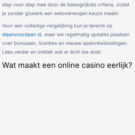
stap voor stap mee door de belangrijkste criteria, zodat
je zonder giswerk een weloverwogen keuze maakt.
Voor een volledige vergelijking kun je terecht op
staanvoordaan nl
, waar we regelmatig updates plaatsen
over bonussen, licenties en nieuwe spelontwikkelingen.
Lees verder en ontdek wat er écht toe doet.
Wat maakt een online casino eerlijk?