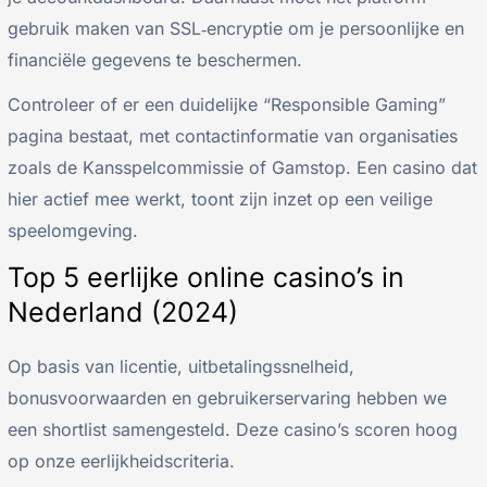
gebruik maken van SSL‑encryptie om je persoonlijke en
financiële gegevens te beschermen.
Controleer of er een duidelijke “Responsible Gaming”
pagina bestaat, met contactinformatie van organisaties
zoals de Kansspelcommissie of Gamstop. Een casino dat
hier actief mee werkt, toont zijn inzet op een veilige
speelomgeving.
Top 5 eerlijke online casino’s in
Nederland (2024)
Op basis van licentie, uitbetalingssnelheid,
bonusvoorwaarden en gebruikerservaring hebben we
een shortlist samengesteld. Deze casino’s scoren hoog
op onze eerlijkheidscriteria.