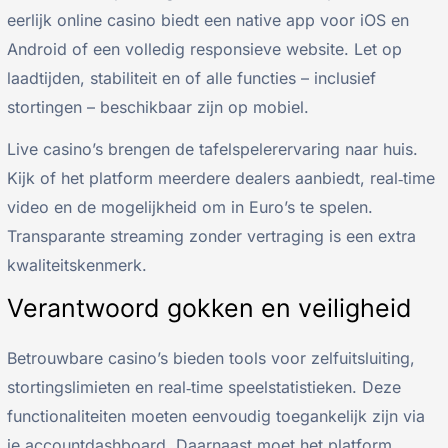
eerlijk online casino biedt een native app voor iOS en
Android of een volledig responsieve website. Let op
laadtijden, stabiliteit en of alle functies – inclusief
stortingen – beschikbaar zijn op mobiel.
Live casino’s brengen de tafelspelerervaring naar huis.
Kijk of het platform meerdere dealers aanbiedt, real‑time
video en de mogelijkheid om in Euro’s te spelen.
Transparante streaming zonder vertraging is een extra
kwaliteitskenmerk.
Verantwoord gokken en veiligheid
Betrouwbare casino’s bieden tools voor zelfuitsluiting,
stortingslimieten en real‑time speelstatistieken. Deze
functionaliteiten moeten eenvoudig toegankelijk zijn via
je accountdashboard. Daarnaast moet het platform