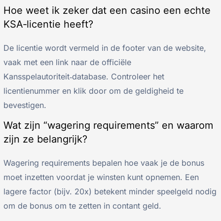
Hoe weet ik zeker dat een casino een echte
KSA‑licentie heeft?
De licentie wordt vermeld in de footer van de website,
vaak met een link naar de officiële
Kansspelautoriteit‑database. Controleer het
licentienummer en klik door om de geldigheid te
bevestigen.
Wat zijn “wagering requirements” en waarom
zijn ze belangrijk?
Wagering requirements bepalen hoe vaak je de bonus
moet inzetten voordat je winsten kunt opnemen. Een
lagere factor (bijv. 20x) betekent minder speelgeld nodig
om de bonus om te zetten in contant geld.