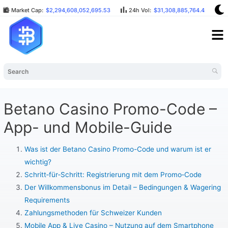
Market Cap:
$2,294,608,052,695.53
24h Vol:
$31,308,885,764.42
Betano Casino Promo-Code –
App- und Mobile-Guide
Was ist der Betano Casino Promo-Code und warum ist er
wichtig?
Schritt‑für‑Schritt: Registrierung mit dem Promo‑Code
Der Willkommensbonus im Detail – Bedingungen & Wagering
Requirements
Zahlungsmethoden für Schweizer Kunden
Mobile App & Live Casino – Nutzung auf dem Smartphone