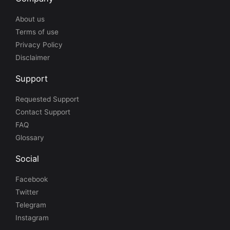
About us
Terms of use
Privacy Policy
Disclaimer
Support
Requested Support
Contact Support
FAQ
Glossary
Social
Facebook
Twitter
Telegram
Instagram