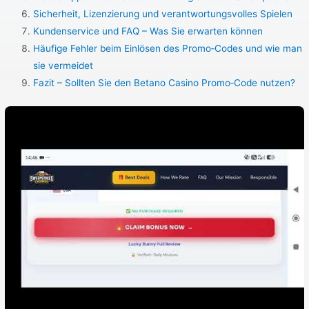
Sicherheit, Lizenzierung und verantwortungsvolles Spielen
Kundenservice und FAQ – Was Sie erwarten können
Häufige Fehler beim Einlösen des Promo‑Codes und wie man
sie vermeidet
Fazit – Sollten Sie den Betano Casino Promo‑Code nutzen?