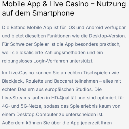
Mobile App & Live Casino – Nutzung
auf dem Smartphone
Die Betano Mobile App ist für iOS und Android verfügbar
und bietet dieselben Funktionen wie die Desktop‑Version.
Für Schweizer Spieler ist die App besonders praktisch,
weil sie lokalisierte Zahlungsmethoden und ein
reibungsloses Login‑Verfahren unterstützt.
Im Live‑Casino können Sie an echten Tischspielen wie
Blackjack, Roulette und Baccarat teilnehmen – alles mit
echten Dealern aus europäischen Studios. Die
Live‑Streams laufen in HD‑Qualität und sind optimiert für
4G‑ und 5G‑Netze, sodass das Spielerlebnis kaum von
einem Desktop‑Computer zu unterscheiden ist.
Außerdem können Sie über die App jederzeit Ihren