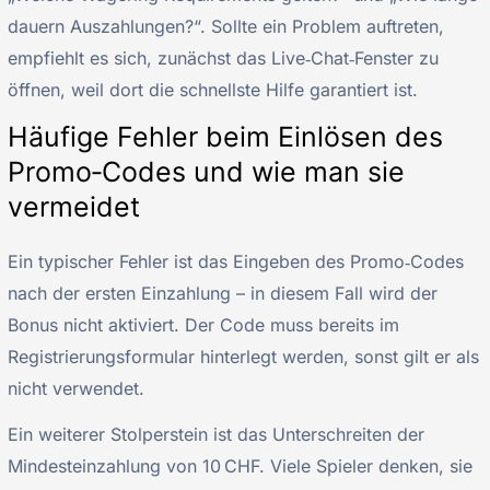
dauern Auszahlungen?“. Sollte ein Problem auftreten,
empfiehlt es sich, zunächst das Live‑Chat‑Fenster zu
öffnen, weil dort die schnellste Hilfe garantiert ist.
Häufige Fehler beim Einlösen des
Promo‑Codes und wie man sie
vermeidet
Ein typischer Fehler ist das Eingeben des Promo‑Codes
nach der ersten Einzahlung – in diesem Fall wird der
Bonus nicht aktiviert. Der Code muss bereits im
Registrierungsformular hinterlegt werden, sonst gilt er als
nicht verwendet.
Ein weiterer Stolperstein ist das Unterschreiten der
Mindesteinzahlung von 10 CHF. Viele Spieler denken, sie