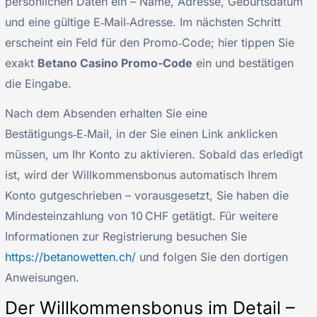
persönlichen Daten ein – Name, Adresse, Geburtsdatum
und eine gültige E‑Mail‑Adresse. Im nächsten Schritt
erscheint ein Feld für den Promo‑Code; hier tippen Sie
exakt
Betano Casino Promo-Code
ein und bestätigen
die Eingabe.
Nach dem Absenden erhalten Sie eine
Bestätigungs‑E‑Mail, in der Sie einen Link anklicken
müssen, um Ihr Konto zu aktivieren. Sobald das erledigt
ist, wird der Willkommensbonus automatisch Ihrem
Konto gutgeschrieben – vorausgesetzt, Sie haben die
Mindesteinzahlung von 10 CHF getätigt. Für weitere
Informationen zur Registrierung besuchen Sie
https://betanowetten.ch/
und folgen Sie den dortigen
Anweisungen.
Der Willkommensbonus im Detail –